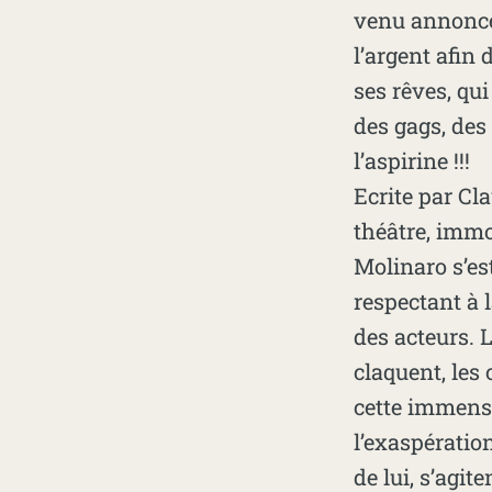
venu annoncer
l’argent afin 
ses rêves, qui
des gags, de
l’aspirine !!!
Ecrite par Cl
théâtre, immo
Molinaro s’est
respectant à l
des acteurs. L
claquent, les
cette immens
l’exaspératio
de lui, s’agit