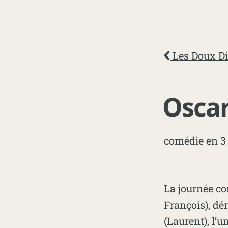
Les Doux D
Osca
comédie en 3
La journée c
François), dé
(Laurent), l’