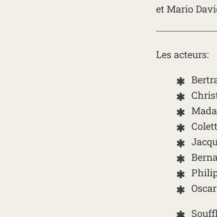
et Mario Dav
Les acteurs:
Bertr
Chris
Madam
Colett
Jacqu
Berna
Phili
Oscar
Souff