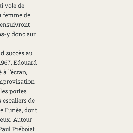
i vole de
 la femme de
s’ensuivront
as-y donc sur
nd succès au
 1967, Edouard
 à l’écran,
’improvisation
 les portes
 escaliers de
e Funès, dont
ieux. Autour
 Paul Préboist